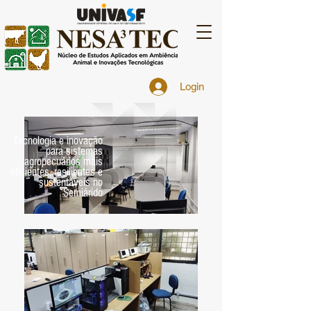
Login
Tecnologia e inovação
para sistemas
agropecuários mais
eficientes, resilientes e
sustentáveis no
Semiárido